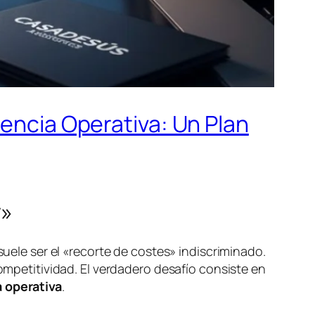
iencia Operativa: Un Plan
r»
suele ser el «recorte de costes» indiscriminado.
competitividad. El verdadero desafío consiste en
a operativa
.