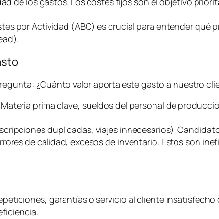
d de los gastos. Los costes fijos son el objetivo priorit
stes por Actividad (ABC) es crucial para entender qué
ead
).
asto
pregunta:
¿Cuánto valor aporta este gasto a nuestro clie
. Materia prima clave, sueldos del personal de producci
uscripciones duplicadas, viajes innecesarios). Candidato
rrores de calidad, excesos de inventario. Estos son ine
epeticiones, garantías o servicio al cliente insatisfecho 
ficiencia.