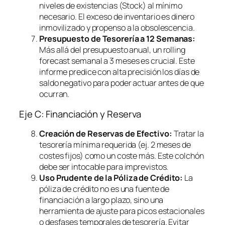
niveles de existencias (Stock) al mínimo
necesario. El exceso de inventario es dinero
inmovilizado y propenso a la obsolescencia.
Presupuesto de Tesorería a 12 Semanas:
Más allá del presupuesto anual, un
rolling
forecast
semanal a 3 meses es crucial. Este
informe predice con alta precisión los días de
saldo negativo para poder actuar antes de que
ocurran.
Eje C: Financiación y Reserva
Creación de Reservas de Efectivo:
Tratar la
tesorería mínima requerida (ej. 2 meses de
costes fijos) como un coste más. Este colchón
debe ser intocable para imprevistos.
Uso Prudente de la Póliza de Crédito:
La
póliza de crédito no es una fuente de
financiación a largo plazo, sino una
herramienta de ajuste para picos estacionales
o desfases temporales de tesorería. Evitar