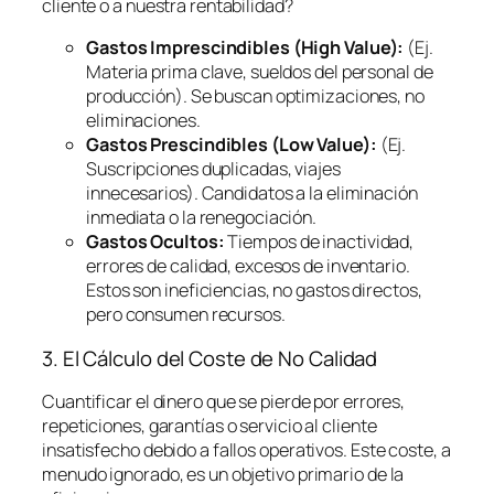
cliente o a nuestra rentabilidad?
Gastos Imprescindibles (High Value):
(Ej.
Materia prima clave, sueldos del personal de
producción). Se buscan optimizaciones, no
eliminaciones.
Gastos Prescindibles (Low Value):
(Ej.
Suscripciones duplicadas, viajes
innecesarios). Candidatos a la eliminación
inmediata o la renegociación.
Gastos Ocultos:
Tiempos de inactividad,
errores de calidad, excesos de inventario.
Estos son ineficiencias, no gastos directos,
pero consumen recursos.
3. El Cálculo del Coste de No Calidad
Cuantificar el dinero que se pierde por errores,
repeticiones, garantías o servicio al cliente
insatisfecho debido a fallos operativos. Este coste, a
menudo ignorado, es un objetivo primario de la