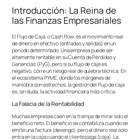
Introducción: La Reina de
las Finanzas Empresariales
El Flujo de Caja, o
Cash Flow
, es el movimiento real
de dinero en efectivo (entradas y salidas) en un
periodo determinado. Una empresa puede ser
altamente rentable en su Cuenta de Pérdidas y
Ganancias (PyG), pero si su flujo de caja es
negativo, corre un riesgo real de quiebra técnica. En
el ecosistema PYME, donde los márgenes de
maniobra son estrechos, la gestión del flujo de caja
es, sin duda, la actividad financiera más crítica.
La Falacia de la Rentabilidad
Muchas empresas caen en la trampa de mirar solo el
beneficio neto. El beneficio se contabiliza cuando se
emite una factura (devengo), pero el dinero real solo
entra en la caja cuando el cliente paga (caja). La