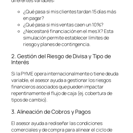
diferentes variables:
¿Qué pasa si mis clientes tardan 15 días más
en pagar?
¿Qué pasa si mis ventas caen un 10%?
¿Necesitaré financiación en el mes X? Esta
simulación permite establecer límites de
riesgo y planes de contingencia.
2. Gestión del Riesgo de Divisa y Tipo de
Interés
Si la PYME opera internacionalmente o tiene deuda
variable, el asesor ayuda a gestionar los riesgos
financieros asociados que pueden impactar
repentinamente el flujo de caja (ej. cobertura de
tipos de cambio).
3. Alineación de Cobros y Pagos
El asesor ayuda a rediseñar las condiciones
comerciales y de compra para alinear el ciclo de