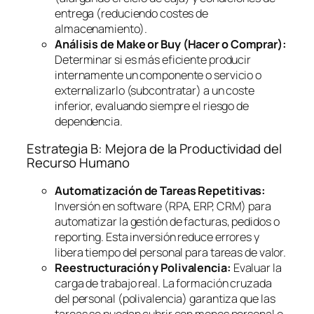
entrega (reduciendo costes de
almacenamiento).
Análisis de
Make or Buy
(Hacer o Comprar):
Determinar si es más eficiente producir
internamente un componente o servicio o
externalizarlo (subcontratar) a un coste
inferior, evaluando siempre el riesgo de
dependencia.
Estrategia B: Mejora de la Productividad del
Recurso Humano
Automatización de Tareas Repetitivas:
Inversión en
software
(RPA, ERP, CRM) para
automatizar la gestión de facturas, pedidos o
reporting
. Esta inversión reduce errores y
libera tiempo del personal para tareas de valor.
Reestructuración y Polivalencia:
Evaluar la
carga de trabajo real. La formación cruzada
del personal (polivalencia) garantiza que las
tareas se puedan cubrir con menos personal o