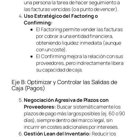
una persona la tarea de hacer seguimiento a
las facturas vencidas (o a punto de vencer).
Uso Estratégico del
Factoring
o
Confirming
:
El
Factoring
permite vender las facturas
por cobrar a una entidad financiera,
obteniendo liquidez inmediata (aunque
con un coste).
El
Confirming
mejora la relación con sus
proveedores, pero indirectamente libera
su capacidad de caja.
Eje B: Optimizar y Controlar las Salidas de
Caja (Pagos)
Negociación Agresiva de Plazos con
Proveedores:
Buscar sistemáticamente los
plazos de pago más largos posibles (ej. 60 o 90
días), siempre dentro del marco legal, sin
incurrir en costes adicionales por intereses.
Gestión Lean del Inventario:
Reducir los