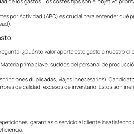
d de los gastos. Los costes fijos son el objetivo priorit
stes por Actividad (ABC) es crucial para entender qué
ead
).
asto
pregunta:
¿Cuánto valor aporta este gasto a nuestro clie
. Materia prima clave, sueldos del personal de producci
uscripciones duplicadas, viajes innecesarios). Candidato
rrores de calidad, excesos de inventario. Estos son ine
epeticiones, garantías o servicio al cliente insatisfecho 
ficiencia.