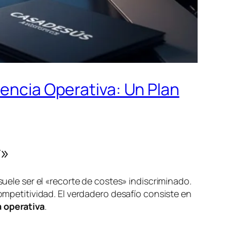
iencia Operativa: Un Plan
r»
suele ser el «recorte de costes» indiscriminado.
competitividad. El verdadero desafío consiste en
a operativa
.