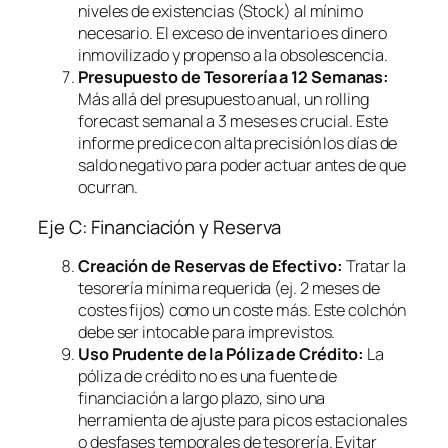
niveles de existencias (Stock) al mínimo
necesario. El exceso de inventario es dinero
inmovilizado y propenso a la obsolescencia.
Presupuesto de Tesorería a 12 Semanas:
Más allá del presupuesto anual, un
rolling
forecast
semanal a 3 meses es crucial. Este
informe predice con alta precisión los días de
saldo negativo para poder actuar antes de que
ocurran.
Eje C: Financiación y Reserva
Creación de Reservas de Efectivo:
Tratar la
tesorería mínima requerida (ej. 2 meses de
costes fijos) como un coste más. Este colchón
debe ser intocable para imprevistos.
Uso Prudente de la Póliza de Crédito:
La
póliza de crédito no es una fuente de
financiación a largo plazo, sino una
herramienta de ajuste para picos estacionales
o desfases temporales de tesorería. Evitar