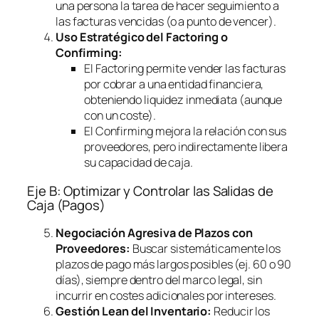
una persona la tarea de hacer seguimiento a
las facturas vencidas (o a punto de vencer).
Uso Estratégico del
Factoring
o
Confirming
:
El
Factoring
permite vender las facturas
por cobrar a una entidad financiera,
obteniendo liquidez inmediata (aunque
con un coste).
El
Confirming
mejora la relación con sus
proveedores, pero indirectamente libera
su capacidad de caja.
Eje B: Optimizar y Controlar las Salidas de
Caja (Pagos)
Negociación Agresiva de Plazos con
Proveedores:
Buscar sistemáticamente los
plazos de pago más largos posibles (ej. 60 o 90
días), siempre dentro del marco legal, sin
incurrir en costes adicionales por intereses.
Gestión Lean del Inventario:
Reducir los