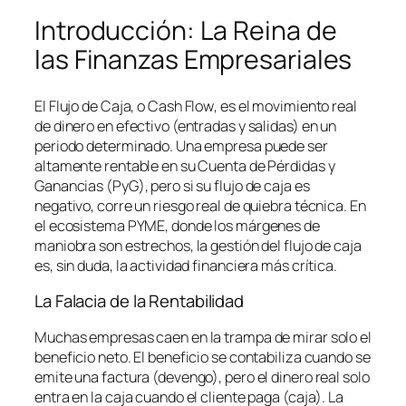
Introducción: La Reina de
las Finanzas Empresariales
El Flujo de Caja, o
Cash Flow
, es el movimiento real
de dinero en efectivo (entradas y salidas) en un
periodo determinado. Una empresa puede ser
altamente rentable en su Cuenta de Pérdidas y
Ganancias (PyG), pero si su flujo de caja es
negativo, corre un riesgo real de quiebra técnica. En
el ecosistema PYME, donde los márgenes de
maniobra son estrechos, la gestión del flujo de caja
es, sin duda, la actividad financiera más crítica.
La Falacia de la Rentabilidad
Muchas empresas caen en la trampa de mirar solo el
beneficio neto. El beneficio se contabiliza cuando se
emite una factura (devengo), pero el dinero real solo
entra en la caja cuando el cliente paga (caja). La