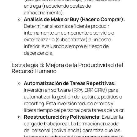
entrega (reduciendo costes de
almacenamiento).
Análisis de
Make or Buy
(Hacer o Comprar):
Determinar si es más eficiente producir
internamente un componente o servicio o
externalizarlo (subcontratar) a un coste
inferior, evaluando siempre el riesgo de
dependencia.
Estrategia B: Mejora de la Productividad del
Recurso Humano
Automatización de Tareas Repetitivas:
Inversión en
software
(RPA, ERP, CRM) para
automatizar la gestión de facturas, pedidos o
reporting
. Esta inversión reduce errores y
libera tiempo del personal para tareas de valor.
Reestructuración y Polivalencia:
Evaluar la
carga de trabajo real. La formación cruzada
del personal (polivalencia) garantiza que las
tareas se puedan cubrir con menos personal o