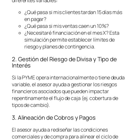
diferentes variables:
¿Qué pasa si mis clientes tardan 15 días más
en pagar?
¿Qué pasa si mis ventas caen un 10%?
¿Necesitaré financiación en el mes X? Esta
simulación permite establecer límites de
riesgo y planes de contingencia.
2. Gestión del Riesgo de Divisa y Tipo de
Interés
Si la PYME opera internacionalmente o tiene deuda
variable, el asesor ayuda a gestionar los riesgos
financieros asociados que pueden impactar
repentinamente el flujo de caja (ej. cobertura de
tipos de cambio).
3. Alineación de Cobros y Pagos
El asesor ayuda a rediseñar las condiciones
comerciales y de compra para alinear el ciclo de