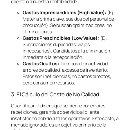
cliente o a nuestra rentabilidad?
Gastos Imprescindibles (High Value):
(Ej.
Materia prima clave, sueldos del personal de
producción). Se buscan optimizaciones, no
eliminaciones.
Gastos Prescindibles (Low Value):
(Ej.
Suscripciones duplicadas, viajes
innecesarios). Candidatos a la eliminación
inmediata o la renegociación.
Gastos Ocultos:
Tiempos de inactividad,
errores de calidad, excesos de inventario.
Estos son ineficiencias, no gastos directos,
pero consumen recursos.
3. El Cálculo del Coste de No Calidad
Cuantificar el dinero que se pierde por errores,
repeticiones, garantías o servicio al cliente
insatisfecho debido a fallos operativos. Este coste, a
menudo ignorado, es un objetivo primario de la