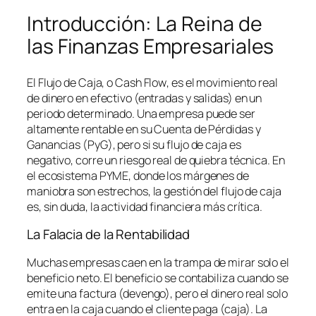
Introducción: La Reina de
las Finanzas Empresariales
El Flujo de Caja, o
Cash Flow
, es el movimiento real
de dinero en efectivo (entradas y salidas) en un
periodo determinado. Una empresa puede ser
altamente rentable en su Cuenta de Pérdidas y
Ganancias (PyG), pero si su flujo de caja es
negativo, corre un riesgo real de quiebra técnica. En
el ecosistema PYME, donde los márgenes de
maniobra son estrechos, la gestión del flujo de caja
es, sin duda, la actividad financiera más crítica.
La Falacia de la Rentabilidad
Muchas empresas caen en la trampa de mirar solo el
beneficio neto. El beneficio se contabiliza cuando se
emite una factura (devengo), pero el dinero real solo
entra en la caja cuando el cliente paga (caja). La