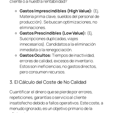
cliente o a nuestra rentabilidad?
Gastos Imprescindibles (High Value):
(Ej.
Materia prima clave, sueldos del personal de
producción). Se buscan optimizaciones, no
eliminaciones.
Gastos Prescindibles (Low Value):
(Ej.
Suscripciones duplicadas, viajes
innecesarios). Candidatos a la eliminación
inmediata o la renegociación.
Gastos Ocultos:
Tiempos de inactividad,
errores de calidad, excesos de inventario.
Estos son ineficiencias, no gastos directos,
pero consumen recursos.
3. El Cálculo del Coste de No Calidad
Cuantificar el dinero que se pierde por errores,
repeticiones, garantías o servicio al cliente
insatisfecho debido a fallos operativos. Este coste, a
menudo ignorado, es un objetivo primario de la