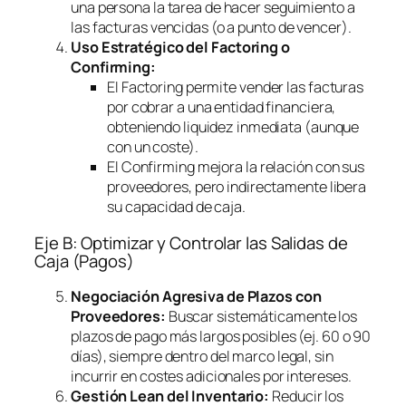
una persona la tarea de hacer seguimiento a
las facturas vencidas (o a punto de vencer).
Uso Estratégico del
Factoring
o
Confirming
:
El
Factoring
permite vender las facturas
por cobrar a una entidad financiera,
obteniendo liquidez inmediata (aunque
con un coste).
El
Confirming
mejora la relación con sus
proveedores, pero indirectamente libera
su capacidad de caja.
Eje B: Optimizar y Controlar las Salidas de
Caja (Pagos)
Negociación Agresiva de Plazos con
Proveedores:
Buscar sistemáticamente los
plazos de pago más largos posibles (ej. 60 o 90
días), siempre dentro del marco legal, sin
incurrir en costes adicionales por intereses.
Gestión Lean del Inventario:
Reducir los