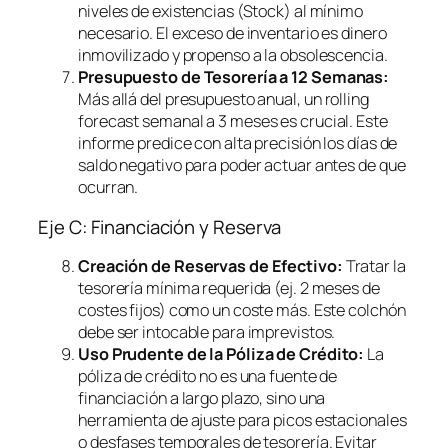
niveles de existencias (Stock) al mínimo
necesario. El exceso de inventario es dinero
inmovilizado y propenso a la obsolescencia.
Presupuesto de Tesorería a 12 Semanas:
Más allá del presupuesto anual, un
rolling
forecast
semanal a 3 meses es crucial. Este
informe predice con alta precisión los días de
saldo negativo para poder actuar antes de que
ocurran.
Eje C: Financiación y Reserva
Creación de Reservas de Efectivo:
Tratar la
tesorería mínima requerida (ej. 2 meses de
costes fijos) como un coste más. Este colchón
debe ser intocable para imprevistos.
Uso Prudente de la Póliza de Crédito:
La
póliza de crédito no es una fuente de
financiación a largo plazo, sino una
herramienta de ajuste para picos estacionales
o desfases temporales de tesorería. Evitar