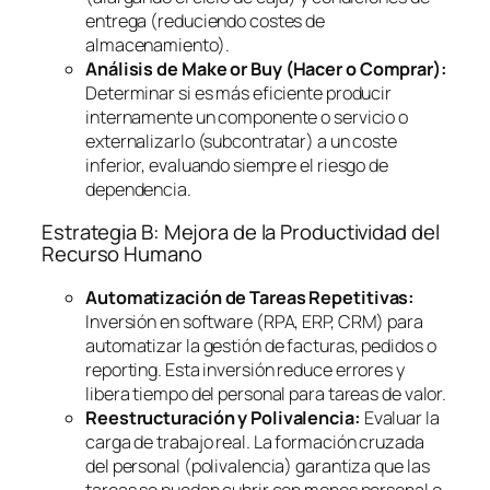
entrega (reduciendo costes de
almacenamiento).
Análisis de
Make or Buy
(Hacer o Comprar):
Determinar si es más eficiente producir
internamente un componente o servicio o
externalizarlo (subcontratar) a un coste
inferior, evaluando siempre el riesgo de
dependencia.
Estrategia B: Mejora de la Productividad del
Recurso Humano
Automatización de Tareas Repetitivas:
Inversión en
software
(RPA, ERP, CRM) para
automatizar la gestión de facturas, pedidos o
reporting
. Esta inversión reduce errores y
libera tiempo del personal para tareas de valor.
Reestructuración y Polivalencia:
Evaluar la
carga de trabajo real. La formación cruzada
del personal (polivalencia) garantiza que las
tareas se puedan cubrir con menos personal o