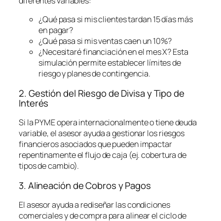
diferentes variables:
¿Qué pasa si mis clientes tardan 15 días más
en pagar?
¿Qué pasa si mis ventas caen un 10%?
¿Necesitaré financiación en el mes X? Esta
simulación permite establecer límites de
riesgo y planes de contingencia.
2. Gestión del Riesgo de Divisa y Tipo de
Interés
Si la PYME opera internacionalmente o tiene deuda
variable, el asesor ayuda a gestionar los riesgos
financieros asociados que pueden impactar
repentinamente el flujo de caja (ej. cobertura de
tipos de cambio).
3. Alineación de Cobros y Pagos
El asesor ayuda a rediseñar las condiciones
comerciales y de compra para alinear el ciclo de