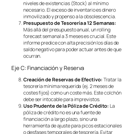
niveles de existencias (Stock) al mínimo
necesario. El exceso de inventario es dinero
inmovilizado y propenso a la obsolescencia.
Presupuesto de Tesorería a 12 Semanas:
Más allá del presupuesto anual, un
rolling
forecast
semanal a 3 meses es crucial. Este
informe predice con alta precisión los días de
saldo negativo para poder actuar antes de que
ocurran.
Eje C: Financiación y Reserva
Creación de Reservas de Efectivo:
Tratar la
tesorería mínima requerida (ej. 2 meses de
costes fijos) como un coste más. Este colchón
debe ser intocable para imprevistos.
Uso Prudente de la Póliza de Crédito:
La
póliza de crédito no es una fuente de
financiación a largo plazo, sino una
herramienta de ajuste para picos estacionales
o desfases temporales de tesorería. Evitar