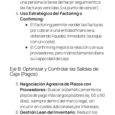
una persona la tarea de hacer seguimiento a
las facturas vencidas (o a punto de vencer).
Uso Estratégico del
Factoring
o
Confirming
:
El
Factoring
permite vender las facturas
por cobrar a una entidad financiera,
obteniendo liquidez inmediata (aunque
con un coste).
El
Confirming
mejora la relación con sus
proveedores, pero indirectamente libera
su capacidad de caja.
Eje B: Optimizar y Controlar las Salidas de
Caja (Pagos)
Negociación Agresiva de Plazos con
Proveedores:
Buscar sistemáticamente los
plazos de pago más largos posibles (ej. 60 o 90
días), siempre dentro del marco legal, sin
incurrir en costes adicionales por intereses.
Gestión Lean del Inventario:
Reducir los