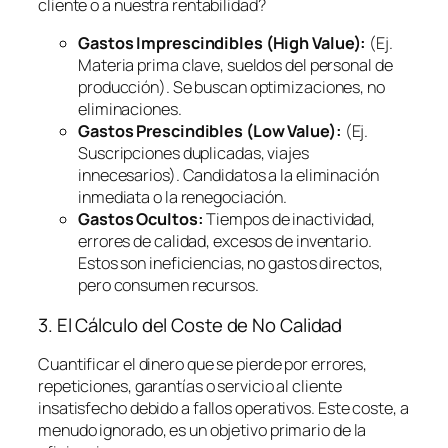
cliente o a nuestra rentabilidad?
Gastos Imprescindibles (High Value):
(Ej.
Materia prima clave, sueldos del personal de
producción). Se buscan optimizaciones, no
eliminaciones.
Gastos Prescindibles (Low Value):
(Ej.
Suscripciones duplicadas, viajes
innecesarios). Candidatos a la eliminación
inmediata o la renegociación.
Gastos Ocultos:
Tiempos de inactividad,
errores de calidad, excesos de inventario.
Estos son ineficiencias, no gastos directos,
pero consumen recursos.
3. El Cálculo del Coste de No Calidad
Cuantificar el dinero que se pierde por errores,
repeticiones, garantías o servicio al cliente
insatisfecho debido a fallos operativos. Este coste, a
menudo ignorado, es un objetivo primario de la