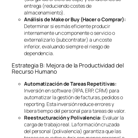
entrega (reduciendo costes de
almacenamiento).
Análisis de
Make or Buy
(Hacer o Comprar):
Determinar si es más eficiente producir
internamente un componente o servicio o
externalizarlo (subcontratar) a un coste
inferior, evaluando siempre el riesgo de
dependencia.
Estrategia B: Mejora de la Productividad del
Recurso Humano
Automatización de Tareas Repetitivas:
Inversión en
software
(RPA, ERP, CRM) para
automatizar la gestión de facturas, pedidos o
reporting
. Esta inversión reduce errores y
libera tiempo del personal para tareas de valor.
Reestructuración y Polivalencia:
Evaluar la
carga de trabajo real. La formación cruzada
del personal (polivalencia) garantiza que las
tareas se puedan cubrir con menos personal o