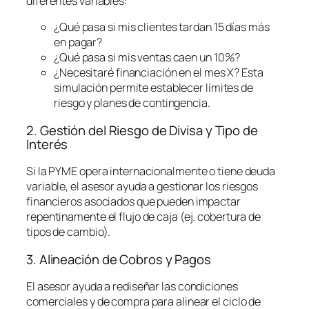
diferentes variables:
¿Qué pasa si mis clientes tardan 15 días más
en pagar?
¿Qué pasa si mis ventas caen un 10%?
¿Necesitaré financiación en el mes X? Esta
simulación permite establecer límites de
riesgo y planes de contingencia.
2. Gestión del Riesgo de Divisa y Tipo de
Interés
Si la PYME opera internacionalmente o tiene deuda
variable, el asesor ayuda a gestionar los riesgos
financieros asociados que pueden impactar
repentinamente el flujo de caja (ej. cobertura de
tipos de cambio).
3. Alineación de Cobros y Pagos
El asesor ayuda a rediseñar las condiciones
comerciales y de compra para alinear el ciclo de