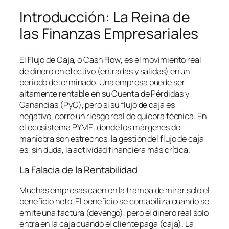
Introducción: La Reina de
las Finanzas Empresariales
El Flujo de Caja, o
Cash Flow
, es el movimiento real
de dinero en efectivo (entradas y salidas) en un
periodo determinado. Una empresa puede ser
altamente rentable en su Cuenta de Pérdidas y
Ganancias (PyG), pero si su flujo de caja es
negativo, corre un riesgo real de quiebra técnica. En
el ecosistema PYME, donde los márgenes de
maniobra son estrechos, la gestión del flujo de caja
es, sin duda, la actividad financiera más crítica.
La Falacia de la Rentabilidad
Muchas empresas caen en la trampa de mirar solo el
beneficio neto. El beneficio se contabiliza cuando se
emite una factura (devengo), pero el dinero real solo
entra en la caja cuando el cliente paga (caja). La