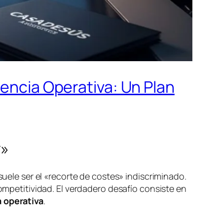
iencia Operativa: Un Plan
r»
suele ser el «recorte de costes» indiscriminado.
competitividad. El verdadero desafío consiste en
a operativa
.