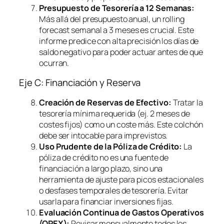
Presupuesto de Tesorería a 12 Semanas:
Más allá del presupuesto anual, un
rolling
forecast
semanal a 3 meses es crucial. Este
informe predice con alta precisión los días de
saldo negativo para poder actuar antes de que
ocurran.
Eje C: Financiación y Reserva
Creación de Reservas de Efectivo:
Tratar la
tesorería mínima requerida (ej. 2 meses de
costes fijos) como un coste más. Este colchón
debe ser intocable para imprevistos.
Uso Prudente de la Póliza de Crédito:
La
póliza de crédito no es una fuente de
financiación a largo plazo, sino una
herramienta de ajuste para picos estacionales
o desfases temporales de tesorería. Evitar
usarla para financiar inversiones fijas.
Evaluación Continua de Gastos Operativos
(OPEX):
Revisar mensualmente todos los