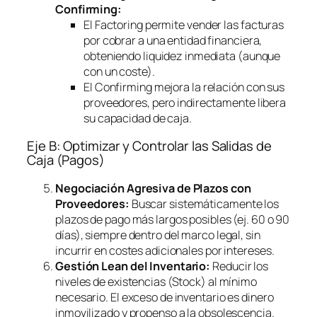
Confirming
:
El
Factoring
permite vender las facturas
por cobrar a una entidad financiera,
obteniendo liquidez inmediata (aunque
con un coste).
El
Confirming
mejora la relación con sus
proveedores, pero indirectamente libera
su capacidad de caja.
Eje B: Optimizar y Controlar las Salidas de
Caja (Pagos)
Negociación Agresiva de Plazos con
Proveedores:
Buscar sistemáticamente los
plazos de pago más largos posibles (ej. 60 o 90
días), siempre dentro del marco legal, sin
incurrir en costes adicionales por intereses.
Gestión Lean del Inventario:
Reducir los
niveles de existencias (Stock) al mínimo
necesario. El exceso de inventario es dinero
inmovilizado y propenso a la obsolescencia.