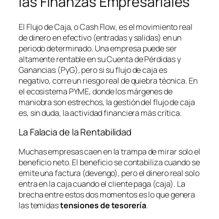
las Finanzas Empresariales
El Flujo de Caja, o
Cash Flow
, es el movimiento real
de dinero en efectivo (entradas y salidas) en un
periodo determinado. Una empresa puede ser
altamente rentable en su Cuenta de Pérdidas y
Ganancias (PyG), pero si su flujo de caja es
negativo, corre un riesgo real de quiebra técnica. En
el ecosistema PYME, donde los márgenes de
maniobra son estrechos, la gestión del flujo de caja
es, sin duda, la actividad financiera más crítica.
La Falacia de la Rentabilidad
Muchas empresas caen en la trampa de mirar solo el
beneficio neto. El beneficio se contabiliza cuando se
emite una factura (devengo), pero el dinero real solo
entra en la caja cuando el cliente paga (caja). La
brecha entre estos dos momentos es lo que genera
las temidas
tensiones de tesorería
.