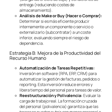
entrega (reduciendo costes de
almacenamiento).
Análisis de
Make or Buy
(Hacer o Comprar):
Determinar si es más eficiente producir
internamente un componente o servicio o
externalizarlo (subcontratar) a un coste
inferior, evaluando siempre el riesgo de
dependencia.
Estrategia B: Mejora de la Productividad del
Recurso Humano
Automatización de Tareas Repetitivas:
Inversión en
software
(RPA, ERP, CRM) para
automatizar la gestión de facturas, pedidos o
reporting
. Esta inversión reduce errores y
libera tiempo del personal para tareas de valor.
Reestructuración y Polivalencia:
Evaluar la
carga de trabajo real. La formación cruzada
del personal (polivalencia) garantiza que las
tareas se puedan cubrir con menos personal o