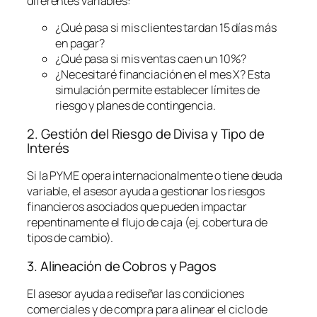
diferentes variables:
¿Qué pasa si mis clientes tardan 15 días más
en pagar?
¿Qué pasa si mis ventas caen un 10%?
¿Necesitaré financiación en el mes X? Esta
simulación permite establecer límites de
riesgo y planes de contingencia.
2. Gestión del Riesgo de Divisa y Tipo de
Interés
Si la PYME opera internacionalmente o tiene deuda
variable, el asesor ayuda a gestionar los riesgos
financieros asociados que pueden impactar
repentinamente el flujo de caja (ej. cobertura de
tipos de cambio).
3. Alineación de Cobros y Pagos
El asesor ayuda a rediseñar las condiciones
comerciales y de compra para alinear el ciclo de