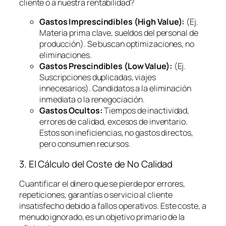
cliente o a nuestra rentabilidad?
Gastos Imprescindibles (High Value):
(Ej.
Materia prima clave, sueldos del personal de
producción). Se buscan optimizaciones, no
eliminaciones.
Gastos Prescindibles (Low Value):
(Ej.
Suscripciones duplicadas, viajes
innecesarios). Candidatos a la eliminación
inmediata o la renegociación.
Gastos Ocultos:
Tiempos de inactividad,
errores de calidad, excesos de inventario.
Estos son ineficiencias, no gastos directos,
pero consumen recursos.
3. El Cálculo del Coste de No Calidad
Cuantificar el dinero que se pierde por errores,
repeticiones, garantías o servicio al cliente
insatisfecho debido a fallos operativos. Este coste, a
menudo ignorado, es un objetivo primario de la