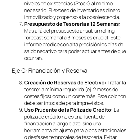
niveles de existencias (Stock) al mínimo
necesario. El exceso de inventario es dinero
inmovilizado y propenso a la obsolescencia.
Presupuesto de Tesorería a 12 Semanas:
Más allá del presupuesto anual, un
rolling
forecast
semanal a 3 meses es crucial. Este
informe predice con alta precisión los días de
saldo negativo para poder actuar antes de que
ocurran.
Eje C: Financiación y Reserva
Creación de Reservas de Efectivo:
Tratar la
tesorería mínima requerida (ej. 2 meses de
costes fijos) como un coste más. Este colchón
debe ser intocable para imprevistos.
Uso Prudente de la Póliza de Crédito:
La
póliza de crédito no es una fuente de
financiación a largo plazo, sino una
herramienta de ajuste para picos estacionales
o desfases temporales de tesorería. Evitar