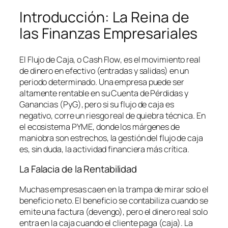
Introducción: La Reina de
las Finanzas Empresariales
El Flujo de Caja, o
Cash Flow
, es el movimiento real
de dinero en efectivo (entradas y salidas) en un
periodo determinado. Una empresa puede ser
altamente rentable en su Cuenta de Pérdidas y
Ganancias (PyG), pero si su flujo de caja es
negativo, corre un riesgo real de quiebra técnica. En
el ecosistema PYME, donde los márgenes de
maniobra son estrechos, la gestión del flujo de caja
es, sin duda, la actividad financiera más crítica.
La Falacia de la Rentabilidad
Muchas empresas caen en la trampa de mirar solo el
beneficio neto. El beneficio se contabiliza cuando se
emite una factura (devengo), pero el dinero real solo
entra en la caja cuando el cliente paga (caja). La