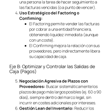
una persona la tarea de hacer seguimiento a
las facturas vencidas (o a punto de vencer).
Uso Estratégico del
Factoring
o
Confirming
:
El
Factoring
permite vender las facturas
por cobrar a una entidad financiera,
obteniendo liquidez inmediata (aunque
con un coste).
El
Confirming
mejora la relación con sus
proveedores, pero indirectamente libera
su capacidad de caja.
Eje B: Optimizar y Controlar las Salidas de
Caja (Pagos)
Negociación Agresiva de Plazos con
Proveedores:
Buscar sistemáticamente los
plazos de pago más largos posibles (ej. 60 o 90
días), siempre dentro del marco legal, sin
incurrir en costes adicionales por intereses.
Gestión Lean del Inventario:
Reducir los