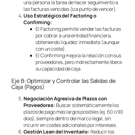
una persona la tarea de hacer seguimiento a
las facturas vencidas (o a punto de vencer).
Uso Estratégico del
Factoring
o
Confirming
:
El
Factoring
permite vender las facturas
por cobrar a una entidad financiera,
obteniendo liquidez inmediata (aunque
con un coste).
El
Confirming
mejora la relación con sus
proveedores, pero indirectamente libera
su capacidad de caja.
Eje B: Optimizar y Controlar las Salidas de
Caja (Pagos)
Negociación Agresiva de Plazos con
Proveedores:
Buscar sistemáticamente los
plazos de pago más largos posibles (ej. 60 o 90
días), siempre dentro del marco legal, sin
incurrir en costes adicionales por intereses.
Gestión Lean del Inventario:
Reducir los