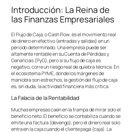
Introducción: La Reina de
las Finanzas Empresariales
El Flujo de Caja, o
Cash Flow
, es el movimiento real
de dinero en efectivo (entradas y salidas) en un
periodo determinado. Una empresa puede ser
altamente rentable en su Cuenta de Pérdidas y
Ganancias (PyG), pero si su flujo de caja es
negativo, corre un riesgo real de quiebra técnica. En
el ecosistema PYME, donde los márgenes de
maniobra son estrechos, la gestión del flujo de caja
es, sin duda, la actividad financiera más crítica.
La Falacia de la Rentabilidad
Muchas empresas caen en la trampa de mirar solo el
beneficio neto. El beneficio se contabiliza cuando se
emite una factura (devengo), pero el dinero real solo
entra en la caja cuando el cliente paga (caja). La