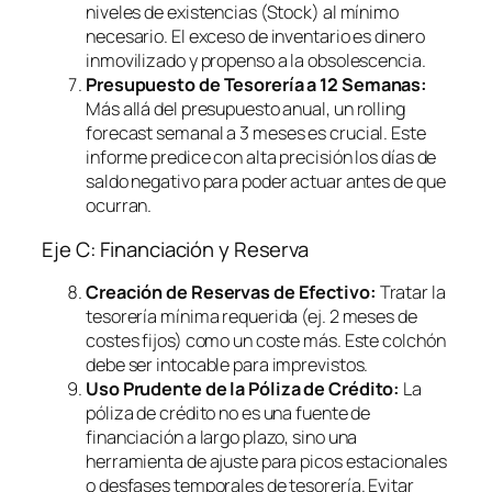
niveles de existencias (Stock) al mínimo
necesario. El exceso de inventario es dinero
inmovilizado y propenso a la obsolescencia.
Presupuesto de Tesorería a 12 Semanas:
Más allá del presupuesto anual, un
rolling
forecast
semanal a 3 meses es crucial. Este
informe predice con alta precisión los días de
saldo negativo para poder actuar antes de que
ocurran.
Eje C: Financiación y Reserva
Creación de Reservas de Efectivo:
Tratar la
tesorería mínima requerida (ej. 2 meses de
costes fijos) como un coste más. Este colchón
debe ser intocable para imprevistos.
Uso Prudente de la Póliza de Crédito:
La
póliza de crédito no es una fuente de
financiación a largo plazo, sino una
herramienta de ajuste para picos estacionales
o desfases temporales de tesorería. Evitar