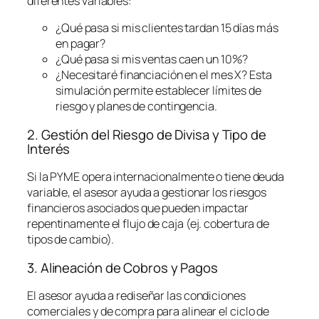
diferentes variables:
¿Qué pasa si mis clientes tardan 15 días más
en pagar?
¿Qué pasa si mis ventas caen un 10%?
¿Necesitaré financiación en el mes X? Esta
simulación permite establecer límites de
riesgo y planes de contingencia.
2. Gestión del Riesgo de Divisa y Tipo de
Interés
Si la PYME opera internacionalmente o tiene deuda
variable, el asesor ayuda a gestionar los riesgos
financieros asociados que pueden impactar
repentinamente el flujo de caja (ej. cobertura de
tipos de cambio).
3. Alineación de Cobros y Pagos
El asesor ayuda a rediseñar las condiciones
comerciales y de compra para alinear el ciclo de