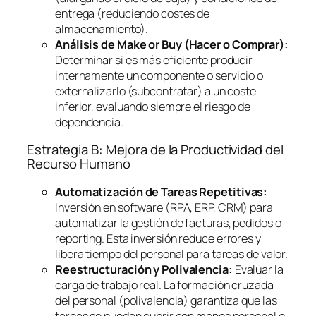
entrega (reduciendo costes de
almacenamiento).
Análisis de
Make or Buy
(Hacer o Comprar):
Determinar si es más eficiente producir
internamente un componente o servicio o
externalizarlo (subcontratar) a un coste
inferior, evaluando siempre el riesgo de
dependencia.
Estrategia B: Mejora de la Productividad del
Recurso Humano
Automatización de Tareas Repetitivas:
Inversión en
software
(RPA, ERP, CRM) para
automatizar la gestión de facturas, pedidos o
reporting
. Esta inversión reduce errores y
libera tiempo del personal para tareas de valor.
Reestructuración y Polivalencia:
Evaluar la
carga de trabajo real. La formación cruzada
del personal (polivalencia) garantiza que las
tareas se puedan cubrir con menos personal o