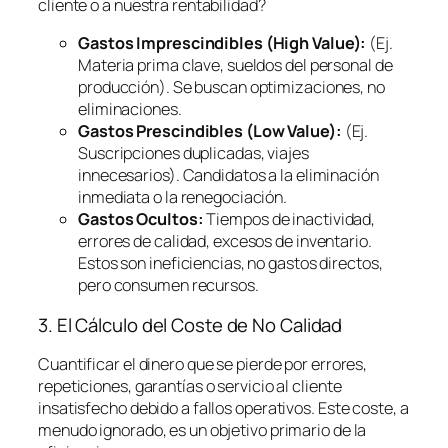
cliente o a nuestra rentabilidad?
Gastos Imprescindibles (High Value):
(Ej.
Materia prima clave, sueldos del personal de
producción). Se buscan optimizaciones, no
eliminaciones.
Gastos Prescindibles (Low Value):
(Ej.
Suscripciones duplicadas, viajes
innecesarios). Candidatos a la eliminación
inmediata o la renegociación.
Gastos Ocultos:
Tiempos de inactividad,
errores de calidad, excesos de inventario.
Estos son ineficiencias, no gastos directos,
pero consumen recursos.
3. El Cálculo del Coste de No Calidad
Cuantificar el dinero que se pierde por errores,
repeticiones, garantías o servicio al cliente
insatisfecho debido a fallos operativos. Este coste, a
menudo ignorado, es un objetivo primario de la