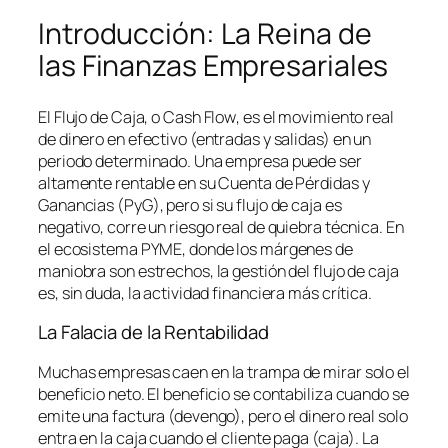
Introducción: La Reina de
las Finanzas Empresariales
El Flujo de Caja, o
Cash Flow
, es el movimiento real
de dinero en efectivo (entradas y salidas) en un
periodo determinado. Una empresa puede ser
altamente rentable en su Cuenta de Pérdidas y
Ganancias (PyG), pero si su flujo de caja es
negativo, corre un riesgo real de quiebra técnica. En
el ecosistema PYME, donde los márgenes de
maniobra son estrechos, la gestión del flujo de caja
es, sin duda, la actividad financiera más crítica.
La Falacia de la Rentabilidad
Muchas empresas caen en la trampa de mirar solo el
beneficio neto. El beneficio se contabiliza cuando se
emite una factura (devengo), pero el dinero real solo
entra en la caja cuando el cliente paga (caja). La