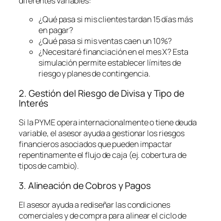
diferentes variables:
¿Qué pasa si mis clientes tardan 15 días más
en pagar?
¿Qué pasa si mis ventas caen un 10%?
¿Necesitaré financiación en el mes X? Esta
simulación permite establecer límites de
riesgo y planes de contingencia.
2. Gestión del Riesgo de Divisa y Tipo de
Interés
Si la PYME opera internacionalmente o tiene deuda
variable, el asesor ayuda a gestionar los riesgos
financieros asociados que pueden impactar
repentinamente el flujo de caja (ej. cobertura de
tipos de cambio).
3. Alineación de Cobros y Pagos
El asesor ayuda a rediseñar las condiciones
comerciales y de compra para alinear el ciclo de