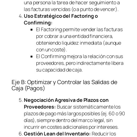
una persona la tarea de hacer seguimiento a
las facturas vencidas (o a punto de vencer).
Uso Estratégico del
Factoring
o
Confirming
:
El
Factoring
permite vender las facturas
por cobrar a una entidad financiera,
obteniendo liquidez inmediata (aunque
con un coste).
El
Confirming
mejora la relación con sus
proveedores, pero indirectamente libera
su capacidad de caja.
Eje B: Optimizar y Controlar las Salidas de
Caja (Pagos)
Negociación Agresiva de Plazos con
Proveedores:
Buscar sistemáticamente los
plazos de pago más largos posibles (ej. 60 o 90
días), siempre dentro del marco legal, sin
incurrir en costes adicionales por intereses.
Gestión Lean del Inventario:
Reducir los