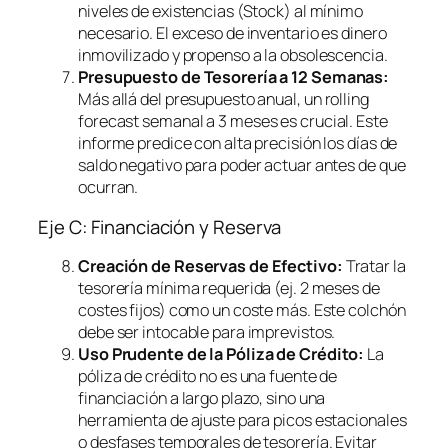
niveles de existencias (Stock) al mínimo
necesario. El exceso de inventario es dinero
inmovilizado y propenso a la obsolescencia.
Presupuesto de Tesorería a 12 Semanas:
Más allá del presupuesto anual, un
rolling
forecast
semanal a 3 meses es crucial. Este
informe predice con alta precisión los días de
saldo negativo para poder actuar antes de que
ocurran.
Eje C: Financiación y Reserva
Creación de Reservas de Efectivo:
Tratar la
tesorería mínima requerida (ej. 2 meses de
costes fijos) como un coste más. Este colchón
debe ser intocable para imprevistos.
Uso Prudente de la Póliza de Crédito:
La
póliza de crédito no es una fuente de
financiación a largo plazo, sino una
herramienta de ajuste para picos estacionales
o desfases temporales de tesorería. Evitar