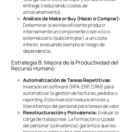
entrega (reduciendo costes de
almacenamiento).
Análisis de
Make or Buy
(Hacer o Comprar):
Determinar si es más eficiente producir
internamente un componente o servicio o
externalizarlo (subcontratar) a un coste
inferior, evaluando siempre el riesgo de
dependencia.
Estrategia B: Mejora de la Productividad del
Recurso Humano
Automatización de Tareas Repetitivas:
Inversión en
software
(RPA, ERP, CRM) para
automatizar la gestión de facturas, pedidos o
reporting
. Esta inversión reduce errores y
libera tiempo del personal para tareas de valor.
Reestructuración y Polivalencia:
Evaluar la
carga de trabajo real. La formación cruzada
del personal (polivalencia) garantiza que las
tareas se puedan cubrir con menos personal o