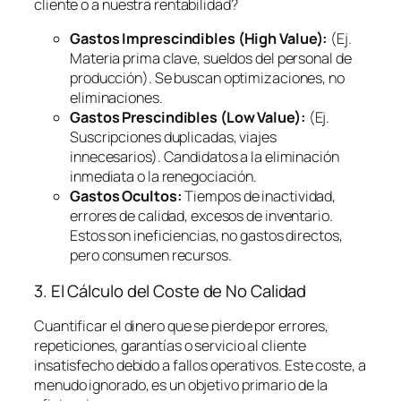
cliente o a nuestra rentabilidad?
Gastos Imprescindibles (High Value):
(Ej.
Materia prima clave, sueldos del personal de
producción). Se buscan optimizaciones, no
eliminaciones.
Gastos Prescindibles (Low Value):
(Ej.
Suscripciones duplicadas, viajes
innecesarios). Candidatos a la eliminación
inmediata o la renegociación.
Gastos Ocultos:
Tiempos de inactividad,
errores de calidad, excesos de inventario.
Estos son ineficiencias, no gastos directos,
pero consumen recursos.
3. El Cálculo del Coste de No Calidad
Cuantificar el dinero que se pierde por errores,
repeticiones, garantías o servicio al cliente
insatisfecho debido a fallos operativos. Este coste, a
menudo ignorado, es un objetivo primario de la