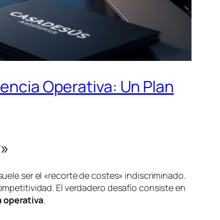
iencia Operativa: Un Plan
r»
suele ser el «recorte de costes» indiscriminado.
competitividad. El verdadero desafío consiste en
a operativa
.