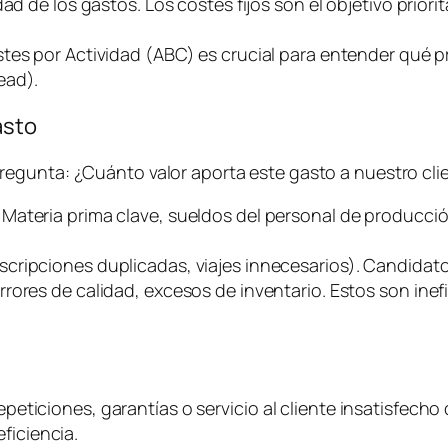
d de los gastos. Los costes fijos son el objetivo priorit
stes por Actividad (ABC) es crucial para entender qué
ead
).
asto
pregunta:
¿Cuánto valor aporta este gasto a nuestro clie
. Materia prima clave, sueldos del personal de producci
uscripciones duplicadas, viajes innecesarios). Candidato
rrores de calidad, excesos de inventario. Estos son ine
epeticiones, garantías o servicio al cliente insatisfecho 
ficiencia.