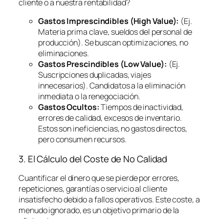
cliente o a nuestra rentabilidad?
Gastos Imprescindibles (High Value):
(Ej.
Materia prima clave, sueldos del personal de
producción). Se buscan optimizaciones, no
eliminaciones.
Gastos Prescindibles (Low Value):
(Ej.
Suscripciones duplicadas, viajes
innecesarios). Candidatos a la eliminación
inmediata o la renegociación.
Gastos Ocultos:
Tiempos de inactividad,
errores de calidad, excesos de inventario.
Estos son ineficiencias, no gastos directos,
pero consumen recursos.
3. El Cálculo del Coste de No Calidad
Cuantificar el dinero que se pierde por errores,
repeticiones, garantías o servicio al cliente
insatisfecho debido a fallos operativos. Este coste, a
menudo ignorado, es un objetivo primario de la