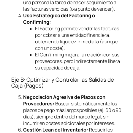
una persona la tarea de hacer seguimiento a
las facturas vencidas (o a punto de vencer).
Uso Estratégico del
Factoring
o
Confirming
:
El
Factoring
permite vender las facturas
por cobrar a una entidad financiera,
obteniendo liquidez inmediata (aunque
con un coste).
El
Confirming
mejora la relación con sus
proveedores, pero indirectamente libera
su capacidad de caja.
Eje B: Optimizar y Controlar las Salidas de
Caja (Pagos)
Negociación Agresiva de Plazos con
Proveedores:
Buscar sistemáticamente los
plazos de pago más largos posibles (ej. 60 o 90
días), siempre dentro del marco legal, sin
incurrir en costes adicionales por intereses.
Gestión Lean del Inventario:
Reducir los