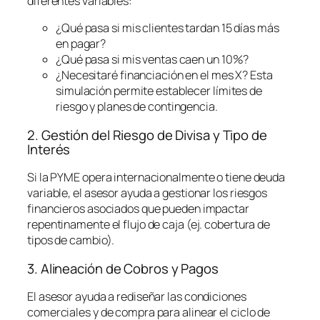
diferentes variables:
¿Qué pasa si mis clientes tardan 15 días más
en pagar?
¿Qué pasa si mis ventas caen un 10%?
¿Necesitaré financiación en el mes X? Esta
simulación permite establecer límites de
riesgo y planes de contingencia.
2. Gestión del Riesgo de Divisa y Tipo de
Interés
Si la PYME opera internacionalmente o tiene deuda
variable, el asesor ayuda a gestionar los riesgos
financieros asociados que pueden impactar
repentinamente el flujo de caja (ej. cobertura de
tipos de cambio).
3. Alineación de Cobros y Pagos
El asesor ayuda a rediseñar las condiciones
comerciales y de compra para alinear el ciclo de