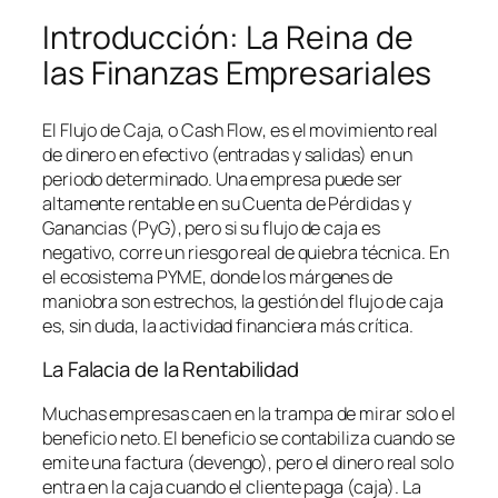
Introducción: La Reina de
las Finanzas Empresariales
El Flujo de Caja, o
Cash Flow
, es el movimiento real
de dinero en efectivo (entradas y salidas) en un
periodo determinado. Una empresa puede ser
altamente rentable en su Cuenta de Pérdidas y
Ganancias (PyG), pero si su flujo de caja es
negativo, corre un riesgo real de quiebra técnica. En
el ecosistema PYME, donde los márgenes de
maniobra son estrechos, la gestión del flujo de caja
es, sin duda, la actividad financiera más crítica.
La Falacia de la Rentabilidad
Muchas empresas caen en la trampa de mirar solo el
beneficio neto. El beneficio se contabiliza cuando se
emite una factura (devengo), pero el dinero real solo
entra en la caja cuando el cliente paga (caja). La