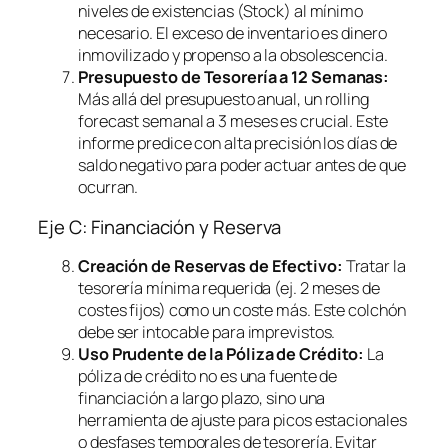
niveles de existencias (Stock) al mínimo
necesario. El exceso de inventario es dinero
inmovilizado y propenso a la obsolescencia.
Presupuesto de Tesorería a 12 Semanas:
Más allá del presupuesto anual, un
rolling
forecast
semanal a 3 meses es crucial. Este
informe predice con alta precisión los días de
saldo negativo para poder actuar antes de que
ocurran.
Eje C: Financiación y Reserva
Creación de Reservas de Efectivo:
Tratar la
tesorería mínima requerida (ej. 2 meses de
costes fijos) como un coste más. Este colchón
debe ser intocable para imprevistos.
Uso Prudente de la Póliza de Crédito:
La
póliza de crédito no es una fuente de
financiación a largo plazo, sino una
herramienta de ajuste para picos estacionales
o desfases temporales de tesorería. Evitar