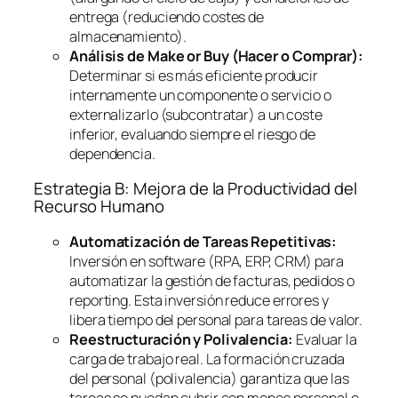
entrega (reduciendo costes de
almacenamiento).
Análisis de
Make or Buy
(Hacer o Comprar):
Determinar si es más eficiente producir
internamente un componente o servicio o
externalizarlo (subcontratar) a un coste
inferior, evaluando siempre el riesgo de
dependencia.
Estrategia B: Mejora de la Productividad del
Recurso Humano
Automatización de Tareas Repetitivas:
Inversión en
software
(RPA, ERP, CRM) para
automatizar la gestión de facturas, pedidos o
reporting
. Esta inversión reduce errores y
libera tiempo del personal para tareas de valor.
Reestructuración y Polivalencia:
Evaluar la
carga de trabajo real. La formación cruzada
del personal (polivalencia) garantiza que las
tareas se puedan cubrir con menos personal o