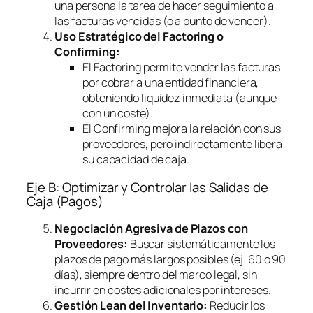
una persona la tarea de hacer seguimiento a
las facturas vencidas (o a punto de vencer).
Uso Estratégico del
Factoring
o
Confirming
:
El
Factoring
permite vender las facturas
por cobrar a una entidad financiera,
obteniendo liquidez inmediata (aunque
con un coste).
El
Confirming
mejora la relación con sus
proveedores, pero indirectamente libera
su capacidad de caja.
Eje B: Optimizar y Controlar las Salidas de
Caja (Pagos)
Negociación Agresiva de Plazos con
Proveedores:
Buscar sistemáticamente los
plazos de pago más largos posibles (ej. 60 o 90
días), siempre dentro del marco legal, sin
incurrir en costes adicionales por intereses.
Gestión Lean del Inventario:
Reducir los