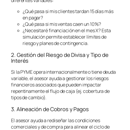
diferentes variables:
¿Qué pasa si mis clientes tardan 15 días más
en pagar?
¿Qué pasa si mis ventas caen un 10%?
¿Necesitaré financiación en el mes X? Esta
simulación permite establecer límites de
riesgo y planes de contingencia.
2. Gestión del Riesgo de Divisa y Tipo de
Interés
Si la PYME opera internacionalmente o tiene deuda
variable, el asesor ayuda a gestionar los riesgos
financieros asociados que pueden impactar
repentinamente el flujo de caja (ej. cobertura de
tipos de cambio).
3. Alineación de Cobros y Pagos
El asesor ayuda a rediseñar las condiciones
comerciales y de compra para alinear el ciclo de