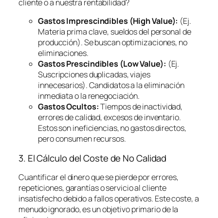
cliente o a nuestra rentabilidad?
Gastos Imprescindibles (High Value):
(Ej.
Materia prima clave, sueldos del personal de
producción). Se buscan optimizaciones, no
eliminaciones.
Gastos Prescindibles (Low Value):
(Ej.
Suscripciones duplicadas, viajes
innecesarios). Candidatos a la eliminación
inmediata o la renegociación.
Gastos Ocultos:
Tiempos de inactividad,
errores de calidad, excesos de inventario.
Estos son ineficiencias, no gastos directos,
pero consumen recursos.
3. El Cálculo del Coste de No Calidad
Cuantificar el dinero que se pierde por errores,
repeticiones, garantías o servicio al cliente
insatisfecho debido a fallos operativos. Este coste, a
menudo ignorado, es un objetivo primario de la