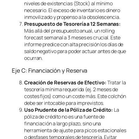
niveles de existencias (Stock) al mínimo
necesario. El exceso de inventario es dinero
inmovilizado y propenso a la obsolescencia.
Presupuesto de Tesorería a 12 Semanas:
Más allá del presupuesto anual, un
rolling
forecast
semanal a 3 meses es crucial. Este
informe predice con alta precisión los días de
saldo negativo para poder actuar antes de que
ocurran.
Eje C: Financiación y Reserva
Creación de Reservas de Efectivo:
Tratar la
tesorería mínima requerida (ej. 2 meses de
costes fijos) como un coste más. Este colchón
debe ser intocable para imprevistos.
Uso Prudente de la Póliza de Crédito:
La
póliza de crédito no es una fuente de
financiación a largo plazo, sino una
herramienta de ajuste para picos estacionales
o desfases temporales de tesorería. Evitar