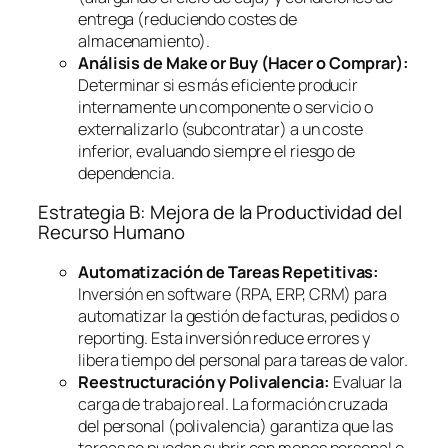
entrega (reduciendo costes de
almacenamiento).
Análisis de
Make or Buy
(Hacer o Comprar):
Determinar si es más eficiente producir
internamente un componente o servicio o
externalizarlo (subcontratar) a un coste
inferior, evaluando siempre el riesgo de
dependencia.
Estrategia B: Mejora de la Productividad del
Recurso Humano
Automatización de Tareas Repetitivas:
Inversión en
software
(RPA, ERP, CRM) para
automatizar la gestión de facturas, pedidos o
reporting
. Esta inversión reduce errores y
libera tiempo del personal para tareas de valor.
Reestructuración y Polivalencia:
Evaluar la
carga de trabajo real. La formación cruzada
del personal (polivalencia) garantiza que las
tareas se puedan cubrir con menos personal o