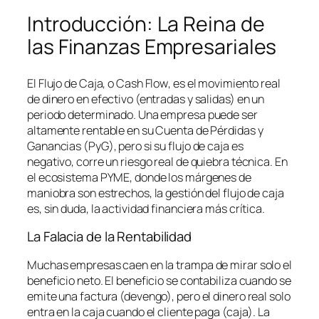
Introducción: La Reina de
las Finanzas Empresariales
El Flujo de Caja, o
Cash Flow
, es el movimiento real
de dinero en efectivo (entradas y salidas) en un
periodo determinado. Una empresa puede ser
altamente rentable en su Cuenta de Pérdidas y
Ganancias (PyG), pero si su flujo de caja es
negativo, corre un riesgo real de quiebra técnica. En
el ecosistema PYME, donde los márgenes de
maniobra son estrechos, la gestión del flujo de caja
es, sin duda, la actividad financiera más crítica.
La Falacia de la Rentabilidad
Muchas empresas caen en la trampa de mirar solo el
beneficio neto. El beneficio se contabiliza cuando se
emite una factura (devengo), pero el dinero real solo
entra en la caja cuando el cliente paga (caja). La