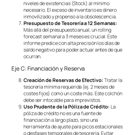
niveles de existencias (Stock) al mínimo
necesario. El exceso de inventario es dinero
inmovilizado y propenso a la obsolescencia.
Presupuesto de Tesorería a 12 Semanas:
Más allá del presupuesto anual, un
rolling
forecast
semanal a 3 meses es crucial. Este
informe predice con alta precisión los días de
saldo negativo para poder actuar antes de que
ocurran.
Eje C: Financiación y Reserva
Creación de Reservas de Efectivo:
Tratar la
tesorería mínima requerida (ej. 2 meses de
costes fijos) como un coste más. Este colchón
debe ser intocable para imprevistos.
Uso Prudente de la Póliza de Crédito:
La
póliza de crédito no es una fuente de
financiación a largo plazo, sino una
herramienta de ajuste para picos estacionales
o desfases temporales de tesorería. Evitar