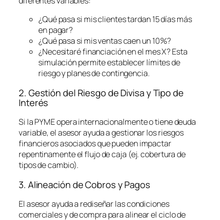
diferentes variables:
¿Qué pasa si mis clientes tardan 15 días más
en pagar?
¿Qué pasa si mis ventas caen un 10%?
¿Necesitaré financiación en el mes X? Esta
simulación permite establecer límites de
riesgo y planes de contingencia.
2. Gestión del Riesgo de Divisa y Tipo de
Interés
Si la PYME opera internacionalmente o tiene deuda
variable, el asesor ayuda a gestionar los riesgos
financieros asociados que pueden impactar
repentinamente el flujo de caja (ej. cobertura de
tipos de cambio).
3. Alineación de Cobros y Pagos
El asesor ayuda a rediseñar las condiciones
comerciales y de compra para alinear el ciclo de