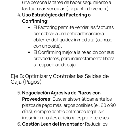
una persona la tarea de hacer seguimiento a
las facturas vencidas (o a punto de vencer).
Uso Estratégico del
Factoring
o
Confirming
:
El
Factoring
permite vender las facturas
por cobrar a una entidad financiera,
obteniendo liquidez inmediata (aunque
con un coste).
El
Confirming
mejora la relación con sus
proveedores, pero indirectamente libera
su capacidad de caja.
Eje B: Optimizar y Controlar las Salidas de
Caja (Pagos)
Negociación Agresiva de Plazos con
Proveedores:
Buscar sistemáticamente los
plazos de pago más largos posibles (ej. 60 o 90
días), siempre dentro del marco legal, sin
incurrir en costes adicionales por intereses.
Gestión Lean del Inventario:
Reducir los