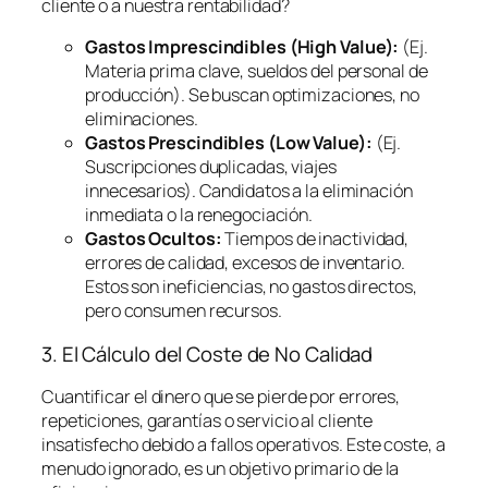
cliente o a nuestra rentabilidad?
Gastos Imprescindibles (High Value):
(Ej.
Materia prima clave, sueldos del personal de
producción). Se buscan optimizaciones, no
eliminaciones.
Gastos Prescindibles (Low Value):
(Ej.
Suscripciones duplicadas, viajes
innecesarios). Candidatos a la eliminación
inmediata o la renegociación.
Gastos Ocultos:
Tiempos de inactividad,
errores de calidad, excesos de inventario.
Estos son ineficiencias, no gastos directos,
pero consumen recursos.
3. El Cálculo del Coste de No Calidad
Cuantificar el dinero que se pierde por errores,
repeticiones, garantías o servicio al cliente
insatisfecho debido a fallos operativos. Este coste, a
menudo ignorado, es un objetivo primario de la