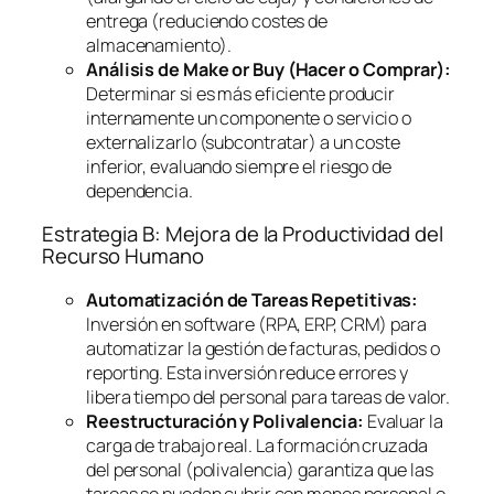
entrega (reduciendo costes de
almacenamiento).
Análisis de
Make or Buy
(Hacer o Comprar):
Determinar si es más eficiente producir
internamente un componente o servicio o
externalizarlo (subcontratar) a un coste
inferior, evaluando siempre el riesgo de
dependencia.
Estrategia B: Mejora de la Productividad del
Recurso Humano
Automatización de Tareas Repetitivas:
Inversión en
software
(RPA, ERP, CRM) para
automatizar la gestión de facturas, pedidos o
reporting
. Esta inversión reduce errores y
libera tiempo del personal para tareas de valor.
Reestructuración y Polivalencia:
Evaluar la
carga de trabajo real. La formación cruzada
del personal (polivalencia) garantiza que las
tareas se puedan cubrir con menos personal o