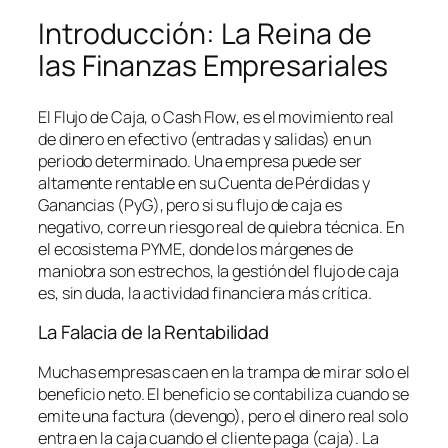
Introducción: La Reina de
las Finanzas Empresariales
El Flujo de Caja, o
Cash Flow
, es el movimiento real
de dinero en efectivo (entradas y salidas) en un
periodo determinado. Una empresa puede ser
altamente rentable en su Cuenta de Pérdidas y
Ganancias (PyG), pero si su flujo de caja es
negativo, corre un riesgo real de quiebra técnica. En
el ecosistema PYME, donde los márgenes de
maniobra son estrechos, la gestión del flujo de caja
es, sin duda, la actividad financiera más crítica.
La Falacia de la Rentabilidad
Muchas empresas caen en la trampa de mirar solo el
beneficio neto. El beneficio se contabiliza cuando se
emite una factura (devengo), pero el dinero real solo
entra en la caja cuando el cliente paga (caja). La