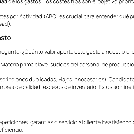
d de los gastos. Los costes fijos son el objetivo priorit
stes por Actividad (ABC) es crucial para entender qué
ead
).
asto
pregunta:
¿Cuánto valor aporta este gasto a nuestro clie
. Materia prima clave, sueldos del personal de producci
uscripciones duplicadas, viajes innecesarios). Candidato
rrores de calidad, excesos de inventario. Estos son ine
epeticiones, garantías o servicio al cliente insatisfecho 
ficiencia.