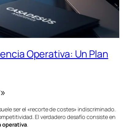
iencia Operativa: Un Plan
r»
suele ser el «recorte de costes» indiscriminado.
competitividad. El verdadero desafío consiste en
a operativa
.