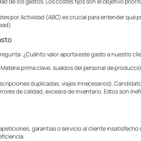
d de los gastos. Los costes fijos son el objetivo priorit
stes por Actividad (ABC) es crucial para entender qué
ead
).
asto
pregunta:
¿Cuánto valor aporta este gasto a nuestro clie
. Materia prima clave, sueldos del personal de producci
uscripciones duplicadas, viajes innecesarios). Candidato
rrores de calidad, excesos de inventario. Estos son ine
epeticiones, garantías o servicio al cliente insatisfecho 
ficiencia.