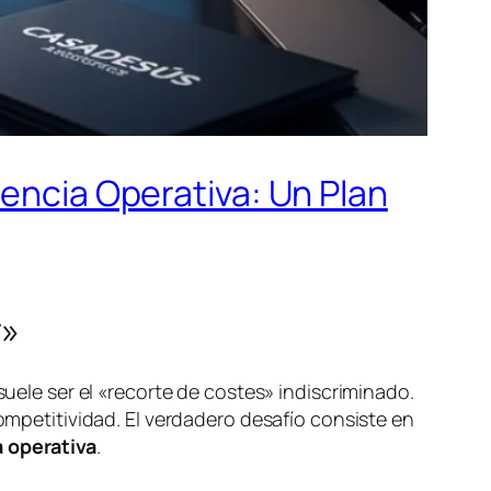
iencia Operativa: Un Plan
r»
suele ser el «recorte de costes» indiscriminado.
competitividad. El verdadero desafío consiste en
a operativa
.