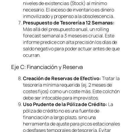
niveles de existencias (Stock) al mínimo
necesario. El exceso de inventario es dinero
inmovilizado y propenso a la obsolescencia.
Presupuesto de Tesorería a 12 Semanas:
Más allá del presupuesto anual, un
rolling
forecast
semanal a 3 meses es crucial. Este
informe predice con alta precisión los días de
saldo negativo para poder actuar antes de que
ocurran.
Eje C: Financiación y Reserva
Creación de Reservas de Efectivo:
Tratar la
tesorería mínima requerida (ej. 2 meses de
costes fijos) como un coste más. Este colchón
debe ser intocable para imprevistos.
Uso Prudente de la Póliza de Crédito:
La
póliza de crédito no es una fuente de
financiación a largo plazo, sino una
herramienta de ajuste para picos estacionales
o desfases temporales de tesorería. Evitar