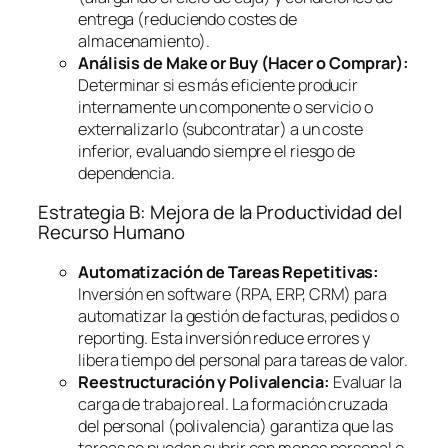
entrega (reduciendo costes de
almacenamiento).
Análisis de
Make or Buy
(Hacer o Comprar):
Determinar si es más eficiente producir
internamente un componente o servicio o
externalizarlo (subcontratar) a un coste
inferior, evaluando siempre el riesgo de
dependencia.
Estrategia B: Mejora de la Productividad del
Recurso Humano
Automatización de Tareas Repetitivas:
Inversión en
software
(RPA, ERP, CRM) para
automatizar la gestión de facturas, pedidos o
reporting
. Esta inversión reduce errores y
libera tiempo del personal para tareas de valor.
Reestructuración y Polivalencia:
Evaluar la
carga de trabajo real. La formación cruzada
del personal (polivalencia) garantiza que las
tareas se puedan cubrir con menos personal o