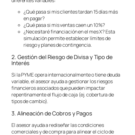
diferentes variables:
¿Qué pasa si mis clientes tardan 15 días más
en pagar?
¿Qué pasa si mis ventas caen un 10%?
¿Necesitaré financiación en el mes X? Esta
simulación permite establecer límites de
riesgo y planes de contingencia.
2. Gestión del Riesgo de Divisa y Tipo de
Interés
Si la PYME opera internacionalmente o tiene deuda
variable, el asesor ayuda a gestionar los riesgos
financieros asociados que pueden impactar
repentinamente el flujo de caja (ej. cobertura de
tipos de cambio).
3. Alineación de Cobros y Pagos
El asesor ayuda a rediseñar las condiciones
comerciales y de compra para alinear el ciclo de