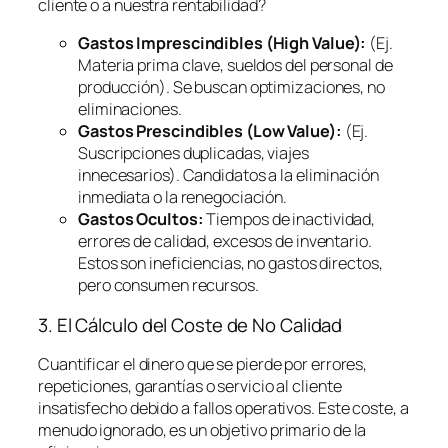
cliente o a nuestra rentabilidad?
Gastos Imprescindibles (High Value):
(Ej.
Materia prima clave, sueldos del personal de
producción). Se buscan optimizaciones, no
eliminaciones.
Gastos Prescindibles (Low Value):
(Ej.
Suscripciones duplicadas, viajes
innecesarios). Candidatos a la eliminación
inmediata o la renegociación.
Gastos Ocultos:
Tiempos de inactividad,
errores de calidad, excesos de inventario.
Estos son ineficiencias, no gastos directos,
pero consumen recursos.
3. El Cálculo del Coste de No Calidad
Cuantificar el dinero que se pierde por errores,
repeticiones, garantías o servicio al cliente
insatisfecho debido a fallos operativos. Este coste, a
menudo ignorado, es un objetivo primario de la