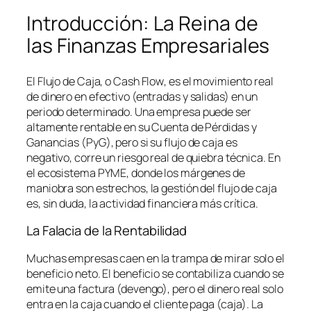
Introducción: La Reina de
las Finanzas Empresariales
El Flujo de Caja, o
Cash Flow
, es el movimiento real
de dinero en efectivo (entradas y salidas) en un
periodo determinado. Una empresa puede ser
altamente rentable en su Cuenta de Pérdidas y
Ganancias (PyG), pero si su flujo de caja es
negativo, corre un riesgo real de quiebra técnica. En
el ecosistema PYME, donde los márgenes de
maniobra son estrechos, la gestión del flujo de caja
es, sin duda, la actividad financiera más crítica.
La Falacia de la Rentabilidad
Muchas empresas caen en la trampa de mirar solo el
beneficio neto. El beneficio se contabiliza cuando se
emite una factura (devengo), pero el dinero real solo
entra en la caja cuando el cliente paga (caja). La