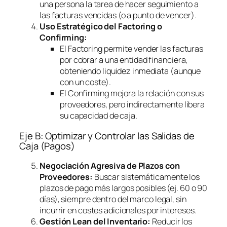
una persona la tarea de hacer seguimiento a
las facturas vencidas (o a punto de vencer).
Uso Estratégico del
Factoring
o
Confirming
:
El
Factoring
permite vender las facturas
por cobrar a una entidad financiera,
obteniendo liquidez inmediata (aunque
con un coste).
El
Confirming
mejora la relación con sus
proveedores, pero indirectamente libera
su capacidad de caja.
Eje B: Optimizar y Controlar las Salidas de
Caja (Pagos)
Negociación Agresiva de Plazos con
Proveedores:
Buscar sistemáticamente los
plazos de pago más largos posibles (ej. 60 o 90
días), siempre dentro del marco legal, sin
incurrir en costes adicionales por intereses.
Gestión Lean del Inventario:
Reducir los